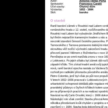
Autor:
Antonio (della) Porta
Spoluautor:
Francesco Caratti
Účel stavby:
Obytný dům
Výstavba:
1652 - 1684
Sloh:
baroko
O stavbě
Raně barokní zámek v Roudnici nad Labem vznik
románského hradu z 12. století, rozšiřovaného dál
Roudnici nad Labem byl vybudován Jindřichem Bř
byl třetím nejstarším kamenným hradem u nás a
nevznikl stavební činností českého panovníka. Po
Tarnovského z Tarnova postaveno italskými mist
okrouhlou věž tvořící východní zakončení hradu
převzetí panství Vilémem z Rožmberka v roce 1
Pernštejna se po smrti manžela znovu v roce 160
z Lobkowicz. Po jejich sňatku byl zámek dál roz
západní křídlo. Tím získal hradní areál svůj typ
nová, raně barokní epocha nastala za Václava E
rozhodl pro radikální přestavbu původního areál
Pietro Colombo, jenž byl však po půl roce propuš
V letech 1652–1656 pracoval v Lobkowiczových s
urbanistické schopnosti dokládá plán regulace m
pravidelný půdorys o čtyřech křídlech kolem uza
jen na přípravných pracích a na realizaci spodní
Navázal na něj Carlo Orsolini, který r. 1666 dokon
Následující rok však zemřel. Stavbu převzal Anto
několika přestávkami kvůli chybám v projektu a
završení v r. 1684. Stavba byla dokončena již z