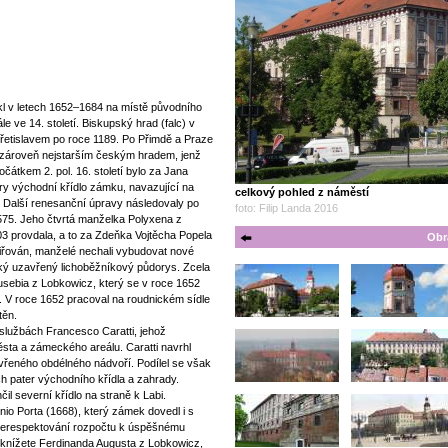
l v letech 1652–1684 na místě původního
e ve 14. století. Biskupský hrad (falc) v
etislavem po roce 1189. Po Přimdě a Praze
 zároveň nejstarším českým hradem, jenž
čátkem 2. pol. 16. století bylo za Jana
ry východní křídlo zámku, navazující na
celkový pohled z náměstí
. Další renesanční úpravy následovaly po
foto: Filip Landa 2016
575. Jeho čtvrtá manželka Polyxena z
3 provdala, a to za Zdeňka Vojtěcha Popela
Obr
šiřován, manželé nechali vybudovat nové
ický uzavřený lichoběžníkový půdorys. Zcela
usebia z Lobkowicz, který se v roce 1652
u. V roce 1652 pracoval na roudnickém sídle
těn.
lužbách Francesco Caratti, jehož
ěsta a zámeckého areálu. Caratti navrhl
vřeného obdélného nádvoří. Podílel se však
ch pater východního křídla a zahrady.
čil severní křídlo na straně k Labi.
nio Porta (1668), který zámek dovedl i s
 nerespektování rozpočtu k úspěšnému
a knížete Ferdinanda Augusta z Lobkowicz,