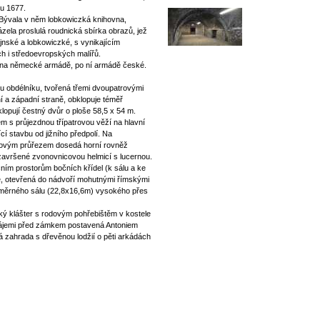
ku 1677.
 Bývala v něm lobkowiczká knihovna,
ela proslulá roudnická sbírka obrazů, jež
jnské a lobkowiczké, s vynikajícím
h i středoevropských malířů.
árna německé armádě, po ní armádě české.
su obdélníku, tvořená třemi dvoupatrovými
ní a západní straně, obklopuje téměř
lopují čestný dvůr o ploše 58,5 x 54 m.
m s průjezdnou třípatrovou věží na hlavní
cí stavbu od jižního předpolí. Na
covým průřezem dosedá horní rovněž
završené zvonovnicovou helmicí s lucernou.
ním prostorům bočních křídel (k sálu a ke
ě, otevřená do nádvoří mohutnými římskými
ozměrného sálu (22,8x16,6m) vysokého přes
ký klášter s rodovým pohřebištěm v kostele
stájemi před zámkem postavená Antoniem
 zahrada s dřevěnou lodžií o pěti arkádách