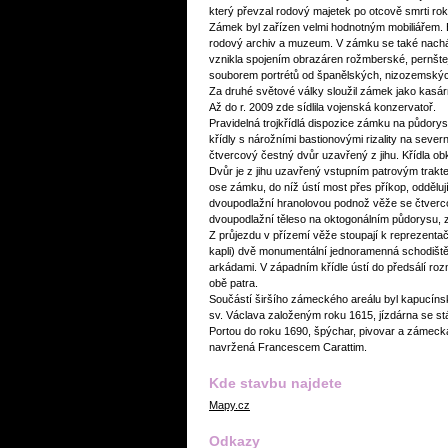
který převzal rodový majetek po otcově smrti ro
Zámek byl zařízen velmi hodnotným mobiliářem.
rodový archiv a muzeum. V zámku se také nacház
vznikla spojením obrazáren rožmberské, pernšte
souborem portrétů od španělských, nizozemskýc
Za druhé světové války sloužil zámek jako kas
Až do r. 2009 zde sídlila vojenská konzervatoř.
Pravidelná trojkřídlá dispozice zámku na půdory
křídly s nárožními bastionovými rizality na sever
čtvercový čestný dvůr uzavřený z jihu. Křídla obk
Dvůr je z jihu uzavřený vstupním patrovým trakte
ose zámku, do níž ústí most přes příkop, oddělují
dvoupodlažní hranolovou podnož věže se čtver
dvoupodlažní těleso na oktogonálním půdorysu, 
Z průjezdu v přízemí věže stoupají k reprezentač
kapli) dvě monumentální jednoramenná schodišt
arkádami. V západním křídle ústí do předsálí r
obě patra.
Součástí širšího zámeckého areálu byl kapucíns
sv. Václava založeným roku 1615, jízdárna se 
Portou do roku 1690, špýchar, pivovar a zámecká
navržená Francescem Carattim.
Kde stavbu najdete
Mapy.cz
Odkazy