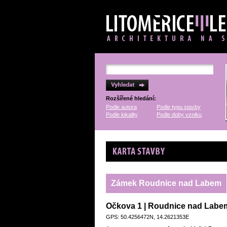
Rozšířené hledání:
Podle autora
Podle typu stavby
Podle lokality
Podle doby vzniku
Karta stavby
Zámek Roudnice nad Labem
Očkova 1 | Roudnice nad Labe
GPS: 50.4256472N, 14.2621353E