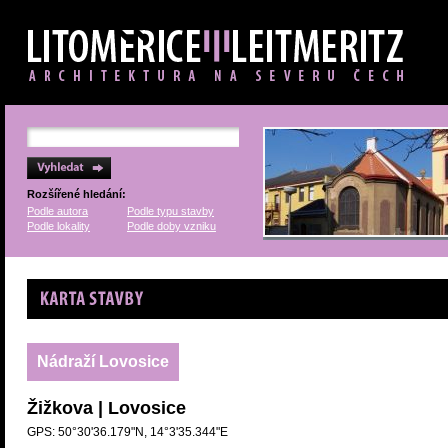
Rozšířené hledání:
Podle autora
Podle typu stavby
Podle lokality
Podle doby vzniku
Karta stavby
Nádraží Lovosice
Žižkova | Lovosice
GPS: 50°30'36.179"N, 14°3'35.344"E