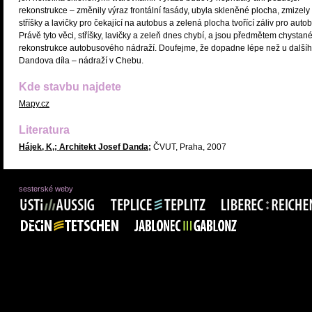
rekonstrukce – změnily výraz frontální fasády, ubyla skleněné plocha, zmizely
stříšky a lavičky pro čekající na autobus a zelená plocha tvořící záliv pro auto
Právě tyto věci, stříšky, lavičky a zeleň dnes chybí, a jsou předmětem chystan
rekonstrukce autobusového nádraží. Doufejme, že dopadne lépe než u další
Dandova díla – nádraží v Chebu.
Kde stavbu najdete
Mapy.cz
Literatura
Hájek, K,; Architekt Josef Danda;
ČVUT, Praha, 2007
sesterské weby