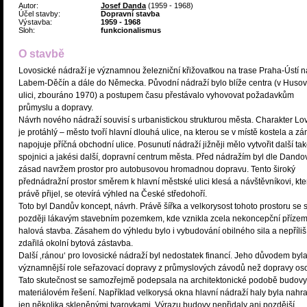
Autor:
Josef Danda
(1959 - 1968)
Účel stavby:
Dopravní stavba
Výstavba:
1959 - 1968
Sloh:
funkcionalismus
O stavbě
Lovosické nádraží je významnou železniční křižovatkou na trase Praha-Ústí 
Labem-Děčín a dále do Německa. Původní nádraží bylo blíže centra (v Huso
ulici, zbouráno 1970) a postupem času přestávalo vyhovovat požadavkům
průmyslu a dopravy.
Návrh nového nádraží souvisí s urbanistickou strukturou města. Charakter Lo
je protáhlý – město tvoří hlavní dlouhá ulice, na kterou se v místě kostela a z
napojuje příčná obchodní ulice. Posunutí nádraží jižněji mělo vytvořit další ta
spojnici a jakési další, dopravní centrum města. Před nádražím byl dle Dando
zásad navržem prostor pro autobusovou hromadnou dopravu. Tento široký
přednádražní prostor směrem k hlavní městské ulici klesá a návštěvníkovi, kte
právě přijel, se otevírá výhled na České středohoří.
Toto byl Dandův koncept, návrh. Právě šířka a velkorysost tohoto prostoru se s
později lákavým stavebním pozemkem, kde vznikla zcela nekoncepční přízem
halová stavba. Zásahem do výhledu bylo i vybudování obilného sila a nepříliš
zdařilá okolní bytová zástavba.
Další ‚ránou‘ pro lovosické nádraží byl nedostatek financí. Jeho důvodem byl
významnější role seřazovací dopravy z průmyslových závodů než dopravy oso
Tato skutečnost se samozřejmě podepsala na architektonické podobě budovy
materiálovém řešení. Například velkorysá okna hlavní nádraží haly byla nahr
jen několika skleněnými tvarovkami. Výrazu budovy nepřidaly ani pozdější