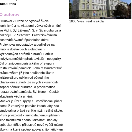
1899
Praha
O autorovi
Studoval v Praze na Vysoké škole
1865 Vyšší reálná škola
technické a na Akademii výtvarných umění
ve Vídni. Byl žákem
A. S. v. Sicardsburga
a
později F. v. Schmidta. Praxi získával na
dostavbě Svatoštěpánského dómu.
Projektoval novostavby a podílel se na
mnoha dostavbách a obnovách
významných chrámů a hradů. Patřil k
nejvýznamnějším představitelům neogotiky.
Byl příznivcem puristického přístupu v
restaurování památek. Jeho restaurátorské
práce ovšem již jeho současníci často
kritizovali pro odklon od původního
charakteru staveb. Ze svých zkušeností
sepsal několik publikací o problematice
restaurování památek. Byl členem České
akademie věd a umění.
Mocker je úzce spjatý s Litoměřicemi: přišel
sem už ve svých patnácti letech, aby zde
studoval na právě vzniklé nižší reálné škole.
První příležitost k samostatnému uplatnění
jeho talentu mu shodou okolností nabídly
opět Litoměřice při stavbě nové vyšší reálné
školy, na které spolupracoval s litoměřickým