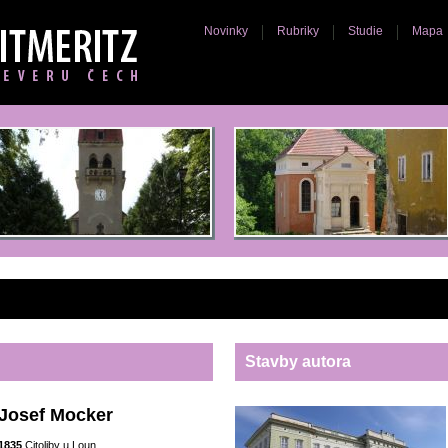
Novinky
Rubriky
Studie
Mapa
Stavby autora
Josef Mocker
1835
Citoliby u Loun