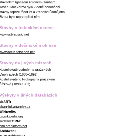
stavitelem
Ignazem Antonem Gaubem
.
Josefu Mockerovi bylo v době dokončení
stavby teprve třicet let a vrcholné údobí jeho
života bylo teprve před ním.
Stavby v ústeckém okrese
www.usti-aussig.net
Stavby v děčínském okrese
www.decin-tetschen.net
Stavby na jiných místech
Kostel svaté Ludmily
na pražských
Vinohradech (1888–1892)
Kostel svatého Prokopa
na pražském
Žižkově (1898-1903)
Výskyty v jiných databázích
abART:
abart-full.artarchiv.cz
Wikipedie:
cs.wikipedia.org
archINFORM:
eng.archinform.net
Archiweb:
www.archiweb.cz