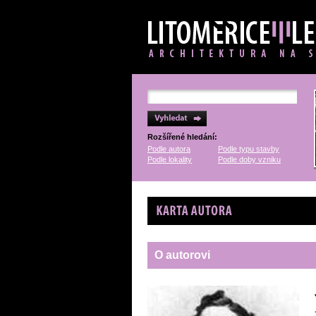
Rozšířené hledání:
Podle autora
Podle typu stavby
Podle lokality
Podle doby vzniku
Karta autora
O autorovi