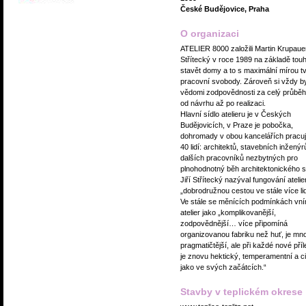
České Budějovice, Praha
O organizaci
ATELIER 8000 založili Martin Krupauer
Střítecký v roce 1989 na základě tou
stavět domy a to s maximální mírou tv
pracovní svobody. Zároveň si vždy by
vědomi zodpovědnosti za celý průběh 
od návrhu až po realizaci.
Hlavní sídlo atelieru je v Českých
Budějovicích, v Praze je pobočka,
dohromady v obou kancelářích pracuj
40 lidí: architektů, stavebních inženýr
dalších pracovníků nezbytných pro
plnohodnotný běh architektonického s
Jiří Střítecký nazýval fungování atelie
„dobrodružnou cestou ve stále více li
Ve stále se měnících podmínkách vní
atelier jako „komplikovanější,
zodpovědnější… více připomíná
organizovanou fabriku než huť, je m
pragmatičtější, ale při každé nové příle
je znovu hektický, temperamentní a cit
jako ve svých začátcích.“
Stavby v teplickém okrese