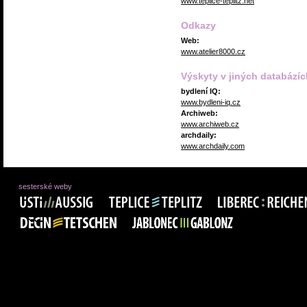
www.teplice-teplitz.net
Odkazy
Web:
www.atelier8000.cz
Výskyty v jiných databázíc
bydlení IQ:
www.bydleni-iq.cz
Archiweb:
www.archiweb.cz
archdaily:
www.archdaily.com
sesterské weby