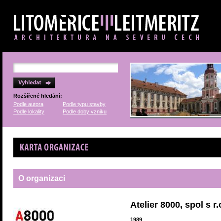
Rozšířené hledání:
Podle autora
Podle typu stavby
Podle lokality
Podle doby vzniku
Karta organizace
O organizaci
Atelier 8000, spol s r.
1989