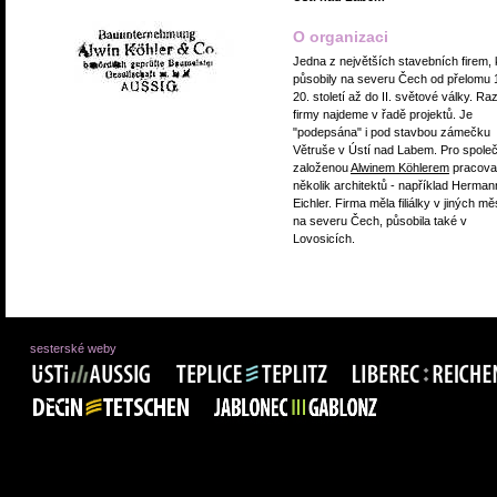
O organizaci
Jedna z největších stavebních firem, 
působily na severu Čech od přelomu 
20. století až do II. světové války. Ra
firmy najdeme v řadě projektů. Je
"podepsána" i pod stavbou zámečku
Větruše v Ústí nad Labem. Pro spole
založenou
Alwinem Köhlerem
pracova
několik architektů - například Herman
Eichler. Firma měla filiálky v jiných m
na severu Čech, působila také v
Lovosicích.
sesterské weby