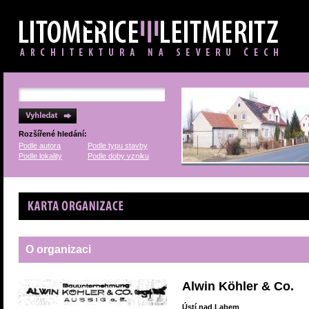
Rozšířené hledání:
Podle autora
Podle typu stavby
Podle lokality
Podle doby vzniku
Karta organizace
O organizaci
Alwin Köhler & Co.
Ústí nad Labem