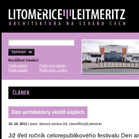
Rozšířené hledání:
Podle autora
Podle typu stavby
Podle lokality
Podle doby vzniku
Článek
Den architektury sklidil úspěch
15. 10. 2013
| autor: tisková zpráva DA, Litoměřice|||Leitmeritz
Již třetí ročník celorepublikového festivalu Den 