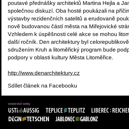
poutavé přednášky architektů Martina Hejla a Jan
společnou diskuzí. Oba hosté poukázali na příči
výstavby rezidenčních satelitů a erudovaně pouká
nově budovanou částí města na Miřejovické strán
Vzhledem k úspěšnosti celé akce se mohou litomě
další ročník. Den architektury byl celorepubliko
sdružením Kruh a litoměřický program bude pod
podpory v oblasti kultury Města Litoměřice.
http://www.denarchitektury.cz
Sdílet článek na Facebooku
sesterské weby