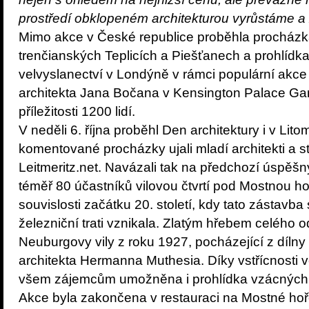
prostředí obklopeném architekturou vyrůstáme a 
Mimo akce v České republice proběhla procházk
trenčianských Teplicích a Piešťanech a prohlíd
velvyslanectví v Londýně v rámci populární akc
architekta Jana Bočana v Kensington Palace Gard
příležitosti 1200 lidí.
V neděli 6. října proběhl Den architektury i v Lit
komentované procházky ujali mladí architekti a st
Leitmeritz.net. Navázali tak na předchozí úspěšný
téměř 80 účastníků vilovou čtvrtí pod Mostnou ho
souvislosti začátku 20. století, kdy tato zástavb
železniční trati vznikala. Zlatým hřebem celého 
Neuburgovy vily z roku 1927, pocházející z díl
architekta Hermanna Muthesia. Díky vstřícnosti
všem zájemcům umožněna i prohlídka vzácných a
Akce byla zakončena v restauraci na Mostné hoře,