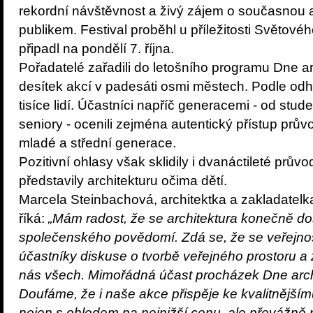
rekordní návštěvnost a živý zájem o současnou a
publikem. Festival proběhl u příležitosti Světovéh
připadl na pondělí 7. října.
Pořadatelé zařadili do letošního programu Dne a
desítek akcí v padesáti osmi městech. Podle odh
tisíce lidí. Účastníci napříč generacemi - od stud
seniory - ocenili zejména autentický přístup průvo
mladé a střední generace.
Pozitivní ohlasy však sklidily i dvanáctileté prův
představily architekturu očima dětí.
Marcela Steinbachová, architektka a zakladatelka
říká:
„Mám radost, že se architektura konečně do
společenského povědomí. Zdá se, že se veřejno
účastníky diskuse o tvorbě veřejného prostoru a že
nás všech. Mimořádná účast procházek Dne archit
Doufáme, že i naše akce přispěje ke kvalitnějš
nejen s ohledem na nejnižší cenu, ale převážně n