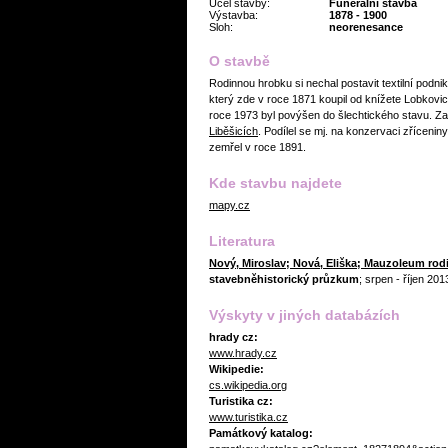
Účel stavby:
Funerální stavba
Výstavba:
1878 - 1900
Sloh:
neorenesance
O stavbě
Rodinnou hrobku si nechal postavit textilní podni
který zde v roce 1871 koupil od knížete Lobkovic
roce 1973 byl povýšen do šlechtického stavu. Za 
Liběšicích
. Podílel se mj. na konzervaci zříceni
zemřel v roce 1891.
Kde stavbu najdete
mapy.cz
Literatura
Nový, Miroslav; Nová, Eliška; Mauzoleum rod
stavebněhistorický průzkum
; srpen - říjen 201
Výskyty v jiných databázích
hrady cz:
www.hrady.cz
Wikipedie:
cs.wikipedia.org
Turistika cz:
www.turistika.cz
Památkový katalog: