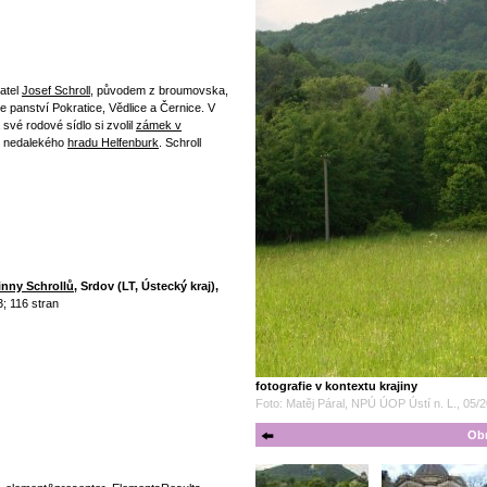
katel
Josef Schroll
, původem z broumovska,
e panství Pokratice, Vědlice a Černice. V
své rodové sídlo si zvolil
zámek v
ny nedalekého
hradu Helfenburk
. Schroll
inny Schrollů
, Srdov (LT, Ústecký kraj),
3; 116 stran
fotografie v kontextu krajiny
Foto: Matěj Páral, NPÚ ÚOP Ústí n. L., 05/
Obr