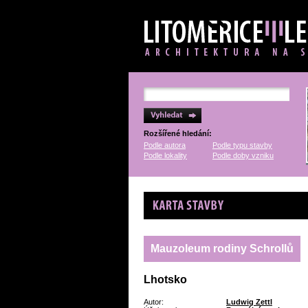
Rozšířené hledání:
Podle autora
Podle typu stavby
Podle lokality
Podle doby vzniku
Karta stavby
Mauzoleum rodiny Schrollů
Lhotsko
Autor:
Ludwig Zettl