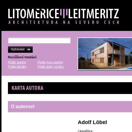
Rozšířené hledání:
Podle autora
Podle typu stavby
Podle lokality
Podle doby vzniku
Karta autora
O autorovi
Adolf Löbel
Litoměřice