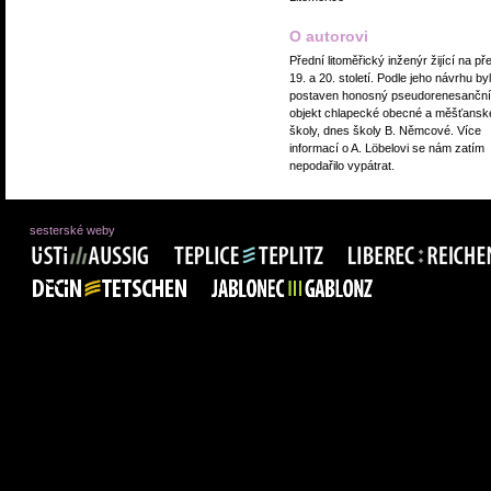
O autorovi
Přední litoměřický inženýr žijící na p
19. a 20. století. Podle jeho návrhu byl
postaven honosný pseudorenesanční
objekt chlapecké obecné a měšťansk
školy, dnes školy B. Němcové. Více
informací o A. Löbelovi se nám zatím
nepodařilo vypátrat.
sesterské weby